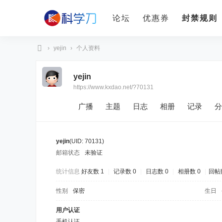
论坛
优惠券
封禁规则
›
yejin
›
个人资料
科
yejin
学
https://www.kxdao.net/?70131
刀
广播
主题
日志
相册
记录
分
yejin
(UID: 70131)
邮箱状态
未验证
统计信息
好友数 1
|
记录数 0
|
日志数 0
|
相册数 0
|
回帖
性别
保密
生日
用户认证
手机认证