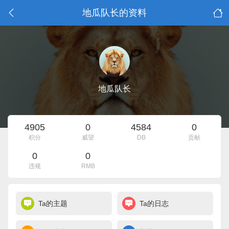
地瓜队长的资料
地瓜队长
4905
0
4584
0
积分
威望
DB
贡献
0
0
违规
RMB
Ta的主题
Ta的日志