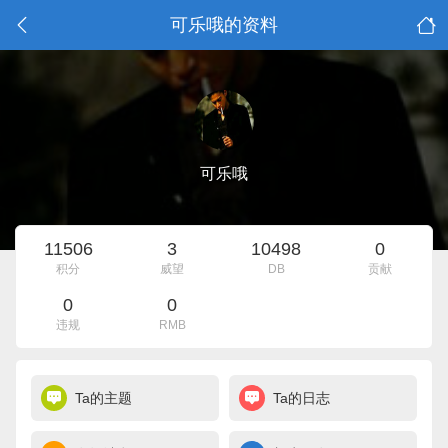
可乐哦的资料
可乐哦
11506
3
10498
0
积分
威望
DB
贡献
0
0
违规
RMB
Ta的主题
Ta的日志