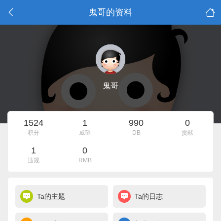
鬼哥的资料
鬼哥
1524
1
990
0
积分
威望
DB
贡献
1
0
违规
RMB
Ta的主题
Ta的日志