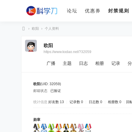
论坛
优惠券
封禁规则
›
欧阳
›
个人资料
科
欧阳
学
https://www.kxdao.net/?32059
刀
广播
主题
日志
相册
记录
分
欧阳
(UID: 32059)
邮箱状态
已验证
统计信息
好友数 13
|
记录数 0
|
日志数 0
|
相册数 0
|
回帖
勋章