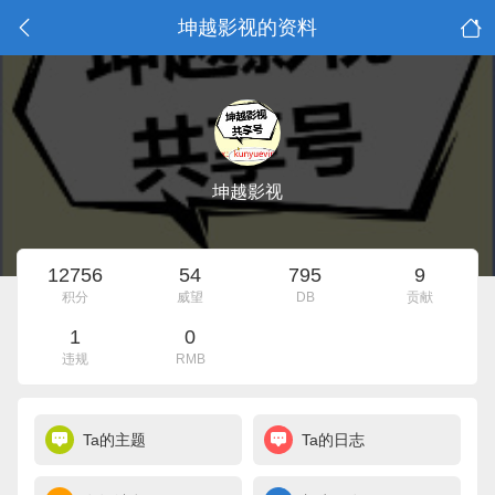
坤越影视的资料
坤越影视
12756
54
795
9
积分
威望
DB
贡献
1
0
违规
RMB
Ta的主题
Ta的日志