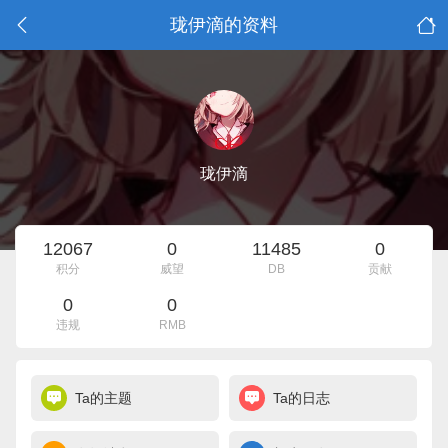
珑伊滴的资料
珑伊滴
12067
0
11485
0
积分
威望
DB
贡献
0
0
违规
RMB
Ta的主题
Ta的日志