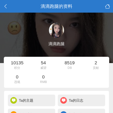
滴滴跑腿的资料
滴滴跑腿
10135
54
8519
2
积分
威望
DB
贡献
0
0
违规
RMB
Ta的主题
Ta的日志