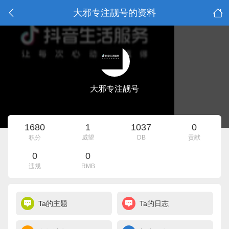
大邪专注靓号的资料
大邪专注靓号
1680
1
1037
0
积分
威望
DB
贡献
0
0
违规
RMB
Ta的主题
Ta的日志