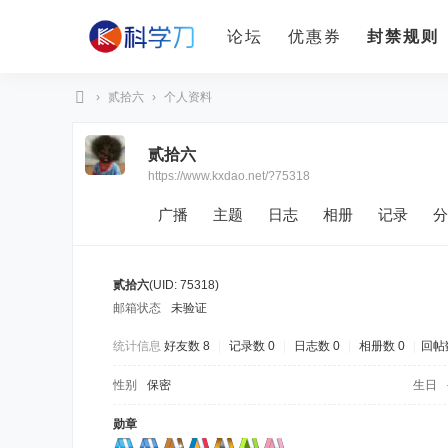
论坛
优惠券
封禁规则
›
贰拾六
›
个人资料
科
贰拾六
学
https://www.kxdao.net/?75318
刀
广播
主题
日志
相册
记录
分
贰拾六
(UID: 75318)
邮箱状态
未验证
统计信息
好友数 8
|
记录数 0
|
日志数 0
|
相册数 0
|
回帖数
性别
保密
生日
勋章