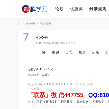
论坛
优惠券
封禁规则
›
七公子
›
个人资料
科
七公子
学
https://www.kxdao.net/?77777
刀
广播
主题
日志
相册
记录
分
七公子
(UID: 77777)
邮箱状态
未验证
自定义头衔
❖❖最靓UID ❖❖ 归属：帝 王 俱 乐 部
个人签名
「联系」微 信447755
QQ:810
统计信息
好友数 5368
|
记录数 0
|
日志数 0
|
相册数 0
|