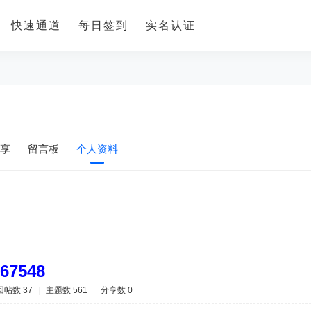
快速通道
每日签到
实名认证
享
留言板
个人资料
67548
回帖数 37
|
主题数 561
|
分享数 0