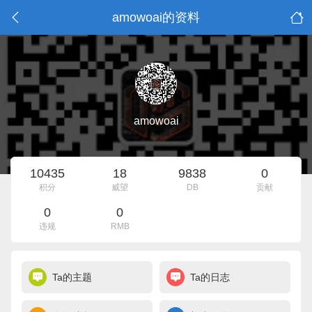
amowoai的资料
amowoai
10435
18
9838
0
积分
威望
DB
贡献
0
0
违规
RMB
Ta的主题
Ta的日志