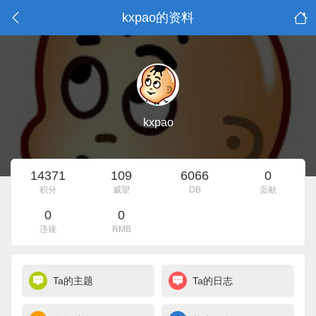
kxpao的资料
kxpao
14371
109
6066
0
积分
威望
DB
贡献
0
0
违规
RMB
Ta的主题
Ta的日志