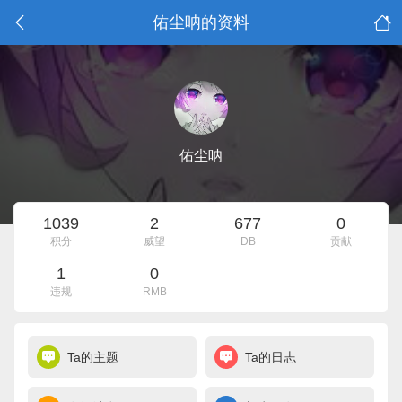
佑尘呐的资料
佑尘呐
1039
2
677
0
积分
威望
DB
贡献
1
0
违规
RMB
Ta的主题
Ta的日志