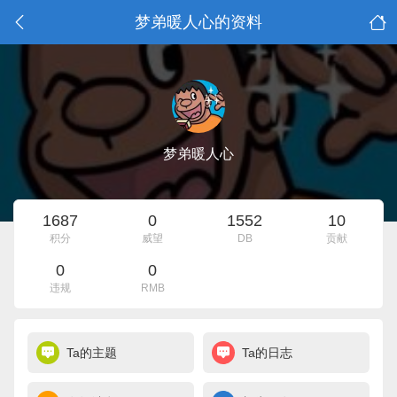
梦弟暖人心的资料
梦弟暖人心
1687
0
1552
10
积分
威望
DB
贡献
0
0
违规
RMB
Ta的主题
Ta的日志