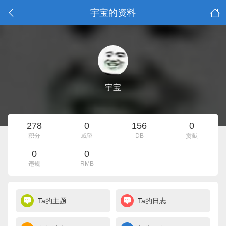
宇宝的资料
宇宝
278
0
156
0
积分
威望
DB
贡献
0
0
违规
RMB
Ta的主题
Ta的日志