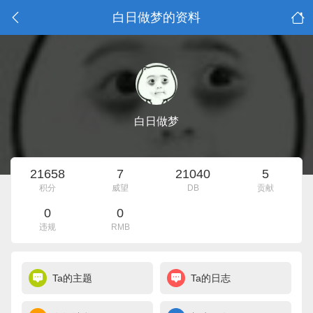
白日做梦的资料
白日做梦
21658
7
21040
5
积分
威望
DB
贡献
0
0
违规
RMB
Ta的主题
Ta的日志