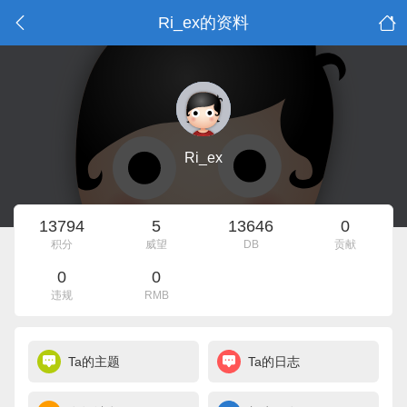
Ri_ex的资料
Ri_ex
13794
5
13646
0
积分
威望
DB
贡献
0
0
违规
RMB
Ta的主题
Ta的日志