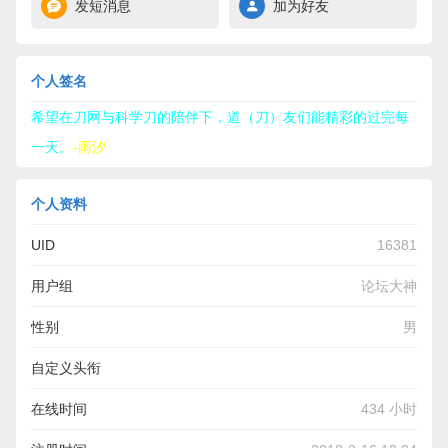
发短消息
加为好友
个人签名
希望在刀网与科学刀的陪伴下，道（刀）友们能精彩的过完每
一天。
-雨汐
个人资料
UID
16381
用户组
论坛大神
性别
男
自定义头衔
刀友出征，寸草不生。雨汐所过，凡人绕道。-后半句纯属开玩
在线时间
434 小时