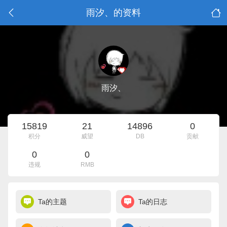
雨汐、的资料
雨汐、
15819
21
14896
0
积分
威望
DB
贡献
0
0
违规
RMB
Ta的主题
Ta的日志