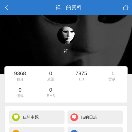
祥 的资料
祥
9368
0
7875
-1
积分
威望
DB
贡献
0
0
违规
RMB
Ta的主题
Ta的日志