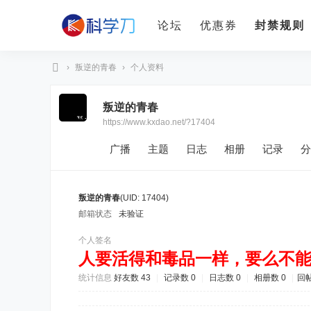
论坛
优惠券
封禁规则
›
叛逆的青春
›
个人资料
科
叛逆的青春
学
https://www.kxdao.net/?17404
刀
广播
主题
日志
相册
记录
分
叛逆的青春
(UID: 17404)
邮箱状态
未验证
个人签名
人要活得和毒品一样，要么不
统计信息
好友数 43
|
记录数 0
|
日志数 0
|
相册数 0
|
回帖