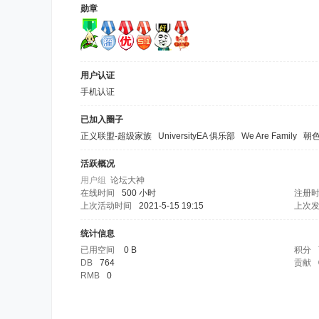
勋章
用户认证
手机认证
已加入圈子
正义联盟-超级家族
UniversityEA 俱乐部
We Are Family
朝
活跃概况
用户组
论坛大神
在线时间
500 小时
注册
上次活动时间
2021-5-15 19:15
上次
统计信息
已用空间
0 B
积分
DB
764
贡献
RMB
0