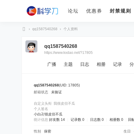
论坛
优惠券
封禁规则
›
qq1587540268
›
个人资料
科
qq1587540268
学
https://www.kxdao.net/?17805
刀
广播
主题
日志
相册
记录
分
qq1587540268
(UID: 17805)
邮箱状态
未验证
自定义头衔
我很皮但不瓜
个人签名
小白卍很皮但不瓜
统计信息
好友数 14
|
记录数 0
|
日志数 0
|
相册数 0
|
回帖
性别
保密
生日