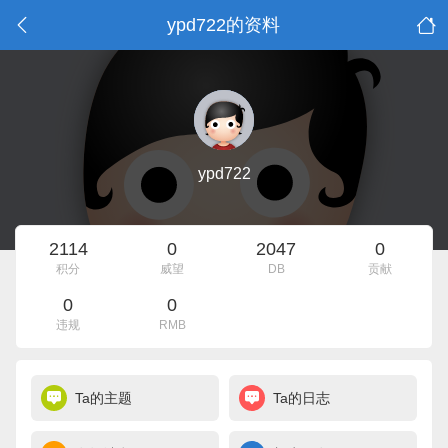
ypd722的资料
ypd722
2114
0
2047
0
积分
威望
DB
贡献
0
0
违规
RMB
Ta的主题
Ta的日志