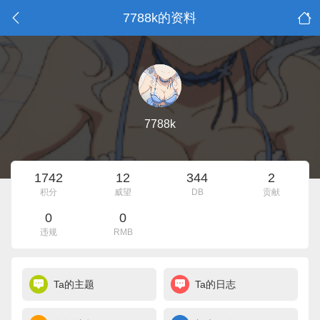
7788k的资料
7788k
1742
12
344
2
积分
威望
DB
贡献
0
0
违规
RMB
Ta的主题
Ta的日志