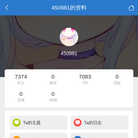
450981的资料
450981
7374
0
7083
0
积分
威望
DB
贡献
0
0
违规
RMB
Ta的主题
Ta的日志