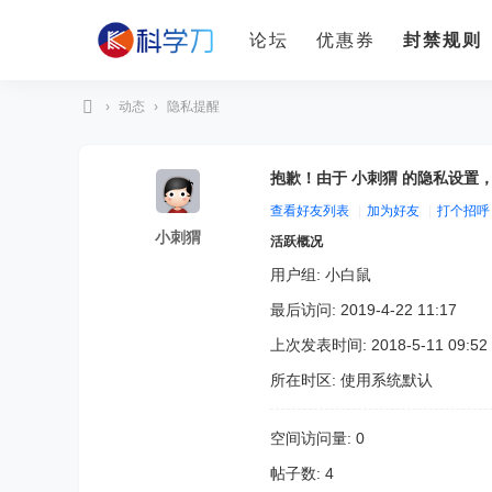
论坛
优惠券
封禁规则
›
动态
›
隐私提醒
科
学
抱歉！由于 小刺猬 的隐私设置
刀
查看好友列表
|
加为好友
|
打个招呼
小刺猬
活跃概况
用户组:
小白鼠
最后访问: 2019-4-22 11:17
上次发表时间: 2018-5-11 09:52
所在时区: 使用系统默认
空间访问量: 0
帖子数: 4