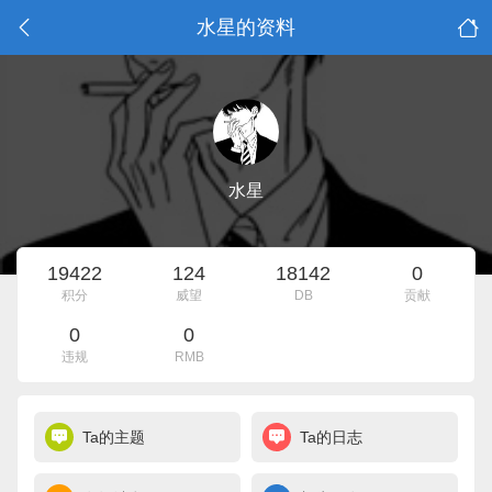
水星的资料
水星
19422
124
18142
0
积分
威望
DB
贡献
0
0
违规
RMB
Ta的主题
Ta的日志