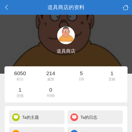
道具商店的资料
道具商店
6050
214
5
1
积分
威望
DB
贡献
1
0
违规
RMB
Ta的主题
Ta的日志