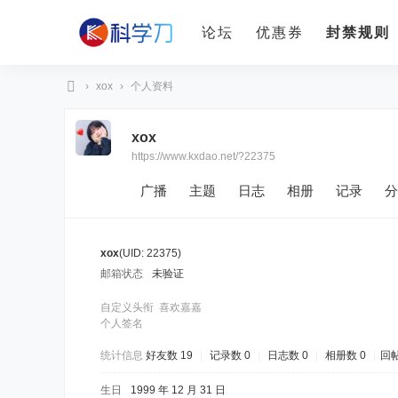
论坛
优惠券
封禁规则
›
xox
›
个人资料
科
xox
学
https://www.kxdao.net/?22375
刀
广播
主题
日志
相册
记录
分
xox
(UID: 22375)
邮箱状态
未验证
自定义头衔
喜欢嘉嘉
个人签名
统计信息
好友数 19
|
记录数 0
|
日志数 0
|
相册数 0
|
回帖
生日
1999 年 12 月 31 日