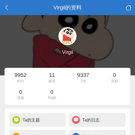
Virgil的资料
Virgil
9952
11
9337
0
积分
威望
DB
贡献
0
0
违规
RMB
Ta的主题
Ta的日志