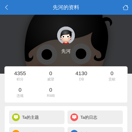
先河的资料
先河
4355
0
4130
0
积分
威望
DB
贡献
0
0
违规
RMB
Ta的主题
Ta的日志