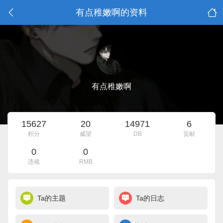
有点稚嫩啊的资料
有点稚嫩啊
15627
20
14971
6
积分
威望
DB
贡献
0
0
违规
RMB
Ta的主题
Ta的日志