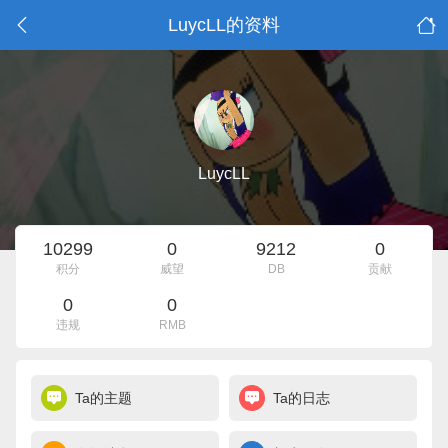
LuycLL的资料
LuycLL
10299
0
9212
0
积分
威望
DB
贡献
0
0
违规
RMB
Ta的主题
Ta的日志