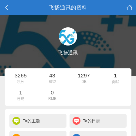
飞扬通讯的资料
飞扬通讯
3265
43
1297
1
积分
威望
DB
贡献
1
0
违规
RMB
Ta的主题
Ta的日志