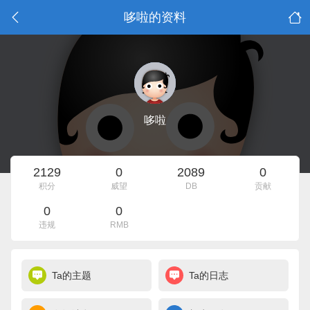
哆啦的资料
哆啦
2129
0
2089
0
积分
威望
DB
贡献
0
0
违规
RMB
Ta的主题
Ta的日志