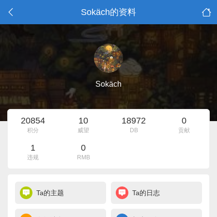
Sokäch的资料
Sokäch
20854
10
18972
0
积分
威望
DB
贡献
1
0
违规
RMB
Ta的主题
Ta的日志