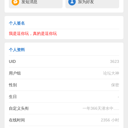
发短消息
加为好友
个人签名
我是逗你玩，真的是逗你玩
个人资料
UID
3623
用户组
论坛大神
性别
保密
生日
-
自定义头衔
一年366天潜水中.....
在线时间
2356 小时