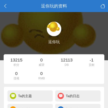
逗你玩的资料
逗你玩
13215
0
12113
-1
积分
威望
DB
贡献
0
0
违规
RMB
Ta的主题
Ta的日志