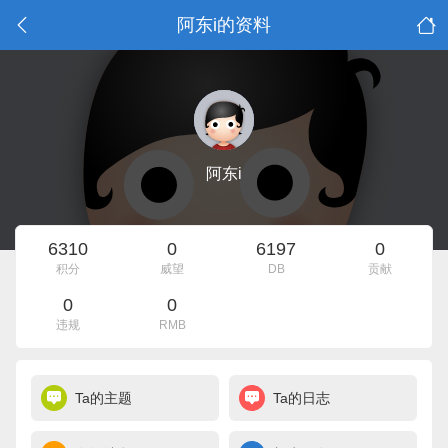
阿东i的资料
阿东i
6310
0
6197
0
积分
威望
DB
贡献
0
0
违规
RMB
Ta的主题
Ta的日志