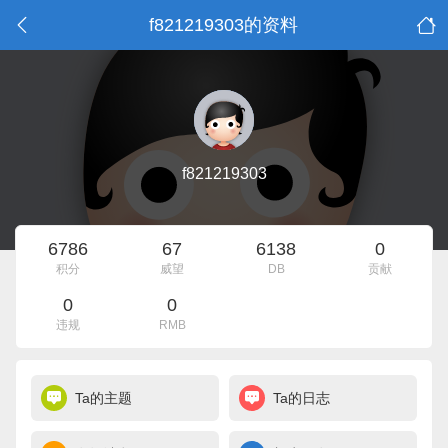
f821219303的资料
f821219303
6786
67
6138
0
积分
威望
DB
贡献
0
0
违规
RMB
Ta的主题
Ta的日志