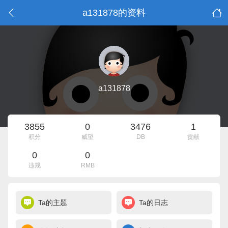
a131878的资料
a131878
3855
0
3476
1
积分
威望
DB
贡献
0
0
违规
RMB
Ta的主题
Ta的日志