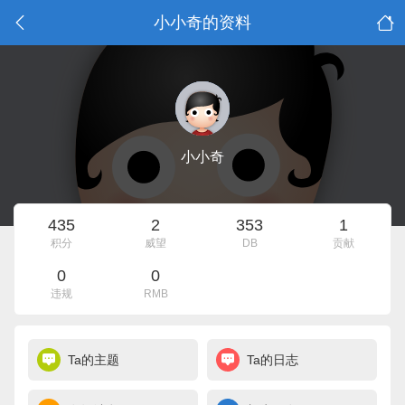
小小奇的资料
小小奇
435
2
353
1
积分
威望
DB
贡献
0
0
违规
RMB
Ta的主题
Ta的日志