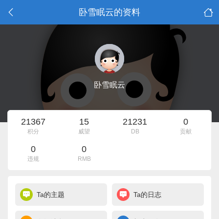
卧雪眠云的资料
卧雪眠云
21367
15
21231
0
积分
威望
DB
贡献
0
0
违规
RMB
Ta的主题
Ta的日志