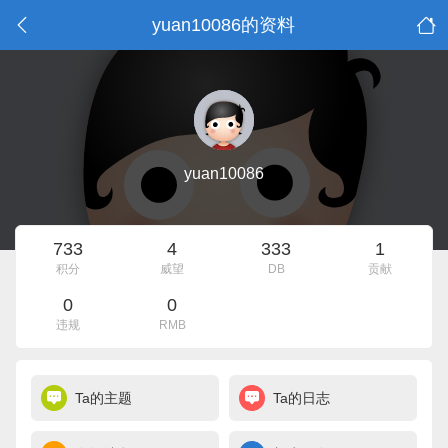
yuan10086的资料
yuan10086
733
4
333
1
积分
威望
DB
贡献
0
0
违规
RMB
Ta的主题
Ta的日志