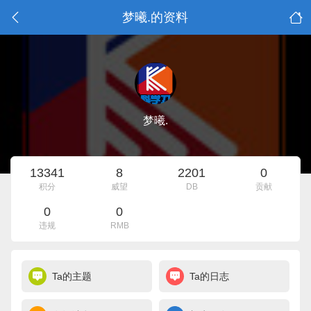
梦曦.的资料
梦曦.
13341
8
2201
0
积分
威望
DB
贡献
0
0
违规
RMB
Ta的主题
Ta的日志