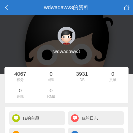
wdwadawv3的资料
wdwadawv3
4067
0
3931
0
积分
威望
DB
贡献
0
0
违规
RMB
Ta的主题
Ta的日志