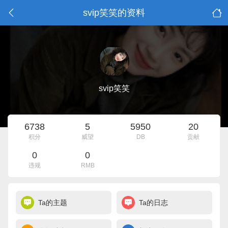
svip笑笑的资料
svip笑笑
6738
5
5950
20
积分
威望
DB
贡献
0
0
违规
RMB
Ta的主题
Ta的日志