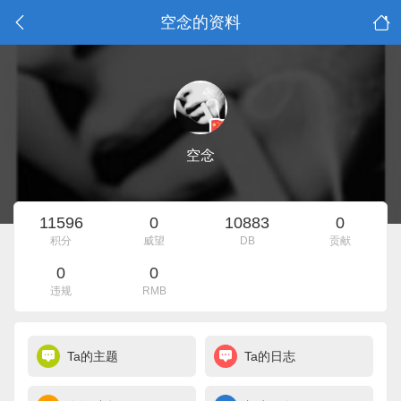
空念的资料
空念
11596
0
10883
0
积分
威望
DB
贡献
0
0
违规
RMB
Ta的主题
Ta的日志