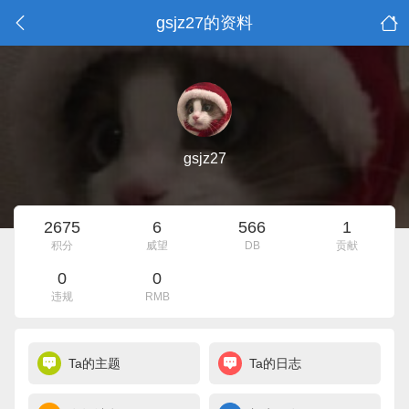
gsjz27的资料
gsjz27
2675
6
566
1
积分
威望
DB
贡献
0
0
违规
RMB
Ta的主题
Ta的日志