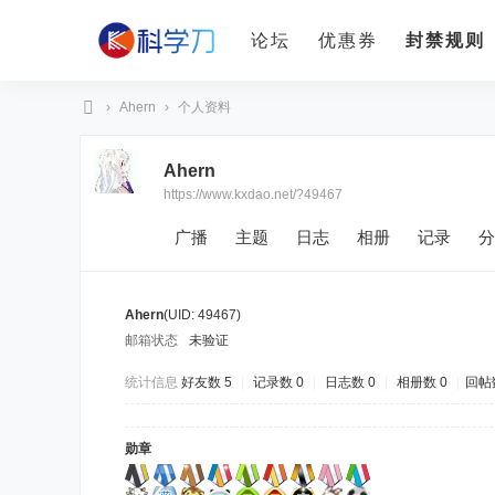
论坛
优惠券
封禁规则
›
Ahern
›
个人资料
科
Ahern
学
https://www.kxdao.net/?49467
刀
广播
主题
日志
相册
记录
分
Ahern
(UID: 49467)
邮箱状态
未验证
统计信息
好友数 5
|
记录数 0
|
日志数 0
|
相册数 0
|
回帖数
勋章