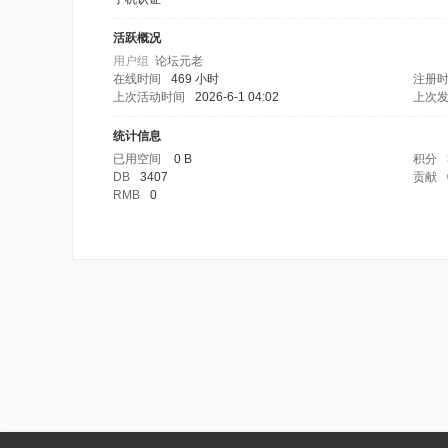
活跃概况
用户组
论坛元老
在线时间
469 小时
注册
上次活动时间
2026-6-1 04:02
上次
统计信息
已用空间
0 B
积分
DB
3407
贡献
RMB
0