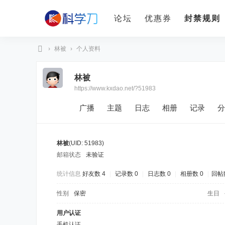
论坛
优惠券
封禁规则
›
林被
›
个人资料
科
林被
学
https://www.kxdao.net/?51983
刀
广播
主题
日志
相册
记录
分
林被
(UID: 51983)
邮箱状态
未验证
统计信息
好友数 4
|
记录数 0
|
日志数 0
|
相册数 0
|
回帖数
性别
保密
生日
用户认证
手机认证